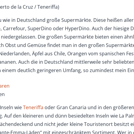
rto de la Cruz / Teneriffa)
u wie in Deutschland große Supermärkte. Diese heißen aller
Carrefour, SuperDino oder HyperDino. Auch der hiesige Dis
ln niedergelassen. Die großen Supermärkte bieten einen äh
lich Obst und Gemüse findet man in den großen Supermärkten
iederlanden, Äpfel aus Chile, Orangen vom spanischen Festl
Bananen. Auch die in Deutschland mittlerweile sehr beliebte
 einem deutlich geringeren Umfang, so zumindest mein Ein
en
Inseln wie
Teneriffa
oder Gran Canaria und in den größeren 
 Auf den kleineren und dünn besiedelten Inseln wie La Pal
 flächendeckend und nicht jeder kleine Touristenort besitzt
 „Tante-Emma-Läden“ mit eingeschränktem Sortiment. Wer in 