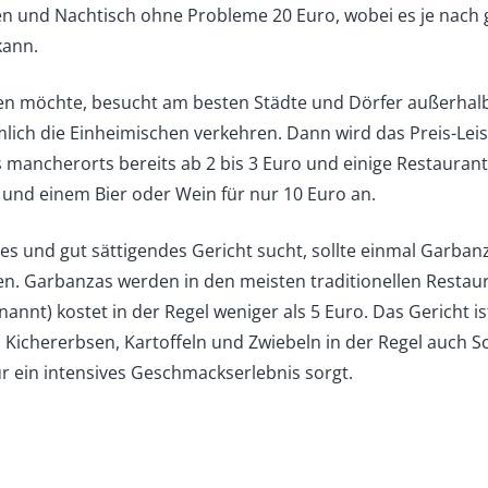
en und Nachtisch ohne Probleme 20 Euro, wobei es je nach 
kann.
en möchte, besucht am besten Städte und Dörfer außerhal
ich die Einheimischen verkehren. Dann wird das Preis-Leis
s mancherorts bereits ab 2 bis 3 Euro und einige Restaurant
und einem Bier oder Wein für nur 10 Euro an.
ges und gut sättigendes Gericht sucht, sollte einmal Garban
en. Garbanzas werden in den meisten traditionellen Restau
annt) kostet in der Regel weniger als 5 Euro. Das Gericht ist
n Kichererbsen, Kartoffeln und Zwiebeln in der Regel auch 
ür ein intensives Geschmackserlebnis sorgt.