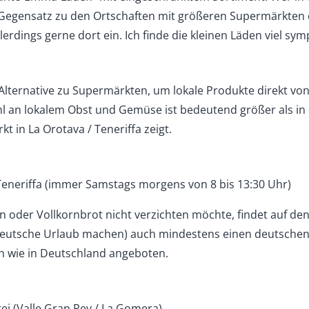
m Gegensatz zu den Ortschaften mit größeren Supermärkten 
llerdings gerne dort ein. Ich finde die kleinen Läden viel sy
Alternative zu Supermärkten, um lokale Produkte direkt vo
hl an lokalem Obst und Gemüse ist bedeutend größer als in
 in La Orotava / Teneriffa zeigt.
Teneriffa (immer Samstags morgens von 8 bis 13:30 Uhr)
 oder Vollkornbrot nicht verzichten möchte, findet auf den
 Deutsche Urlaub machen) auch mindestens einen deutsche
en wie in Deutschland angeboten.
ei (Valle Gran Rey / La Gomera)