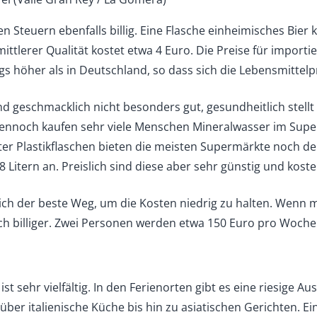
en Steuern ebenfalls billig. Eine Flasche einheimisches Bie
mittlerer Qualität kostet etwa 4 Euro. Die Preise für importi
gs höher als in Deutschland, so dass sich die Lebensmittel
nd geschmacklich nicht besonders gut, gesundheitlich stell
 Dennoch kaufen sehr viele Menschen Mineralwasser im Sup
er Plastikflaschen bieten die meisten Supermärkte noch deu
8 Litern an. Preislich sind diese aber sehr günstig und kost
ich der beste Weg, um die Kosten niedrig zu halten. Wenn m
och billiger. Zwei Personen werden etwa 150 Euro pro Woche
st sehr vielfältig. In den Ferienorten gibt es eine riesige A
ber italienische Küche bis hin zu asiatischen Gerichten. Ein