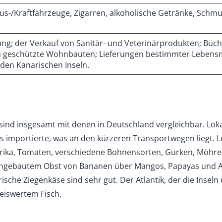
xus-/Kraftfahrzeuge, Zigarren, alkoholische Getränke, Schmu
ung; der Verkauf von Sanitär- und Veterinärprodukten; Büch
ch geschützte Wohnbauten; Lieferungen bestimmter Lebensmi
den Kanarischen Inseln.
 sind insgesamt mit denen in Deutschland vergleichbar. Lok
als importierte, was an den kürzeren Transportwegen liegt.
prika, Tomaten, verschiedene Bohnensorten, Gurken, Möhren
 angebautem Obst von Bananen über Mangos, Papayas und 
sche Ziegenkäse sind sehr gut. Der Atlantik, der die Inseln 
iswertem Fisch.