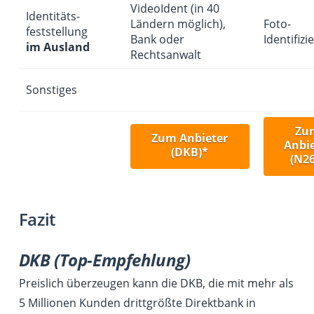
VideoIdent (in 40
Identitäts­
Ländern möglich),
Foto-
feststellung
Bank oder
Identifizi
im Ausland
Rechtsanwalt
Sonstiges
Zu
Zum Anbieter
Anbie
(DKB)*
(N26
Fazit
DKB (Top-Empfehlung)
Preislich überzeugen kann die DKB, die mit mehr als
5 Millionen Kunden drittgrößte Direktbank in