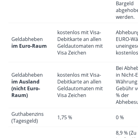
Bargeld
abgehob
werden.
kostenlos mit Visa-
Abhebung
Geldabheben
Debitkarte an allen
EURO-Wä
im Euro-Raum
Geldautomaten mit
uneinges
Visa Zeichen
kostenlo
Bei Abhe
Geldabheben
kostenlos mit Visa-
in Nicht-
im Ausland
Debitkarte an allen
Währung
(nicht Euro-
Geldautomaten mit
Gebühr v
Raum)
Visa Zeichen
% der
Abhebes
Guthabenzins
1,75 %
0 %
(Tagesgeld)
8,9 % (Zu