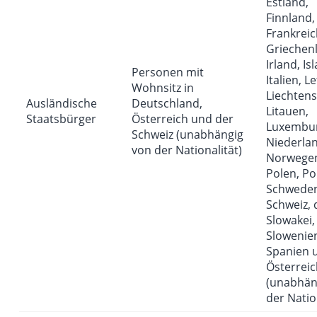
Estland,
Finnland,
Frankreic
Griechen
Irland, Is
Personen mit
Italien, L
Wohnsitz in
Liechtens
Ausländische
Deutschland,
Litauen,
Staatsbürger
Österreich und der
Luxembur
Schweiz (unabhängig
Niederla
von der Nationalität)
Norwege
Polen, Po
Schweden
Schweiz, 
Slowakei,
Slowenie
Spanien 
Österreic
(unabhän
der Natio