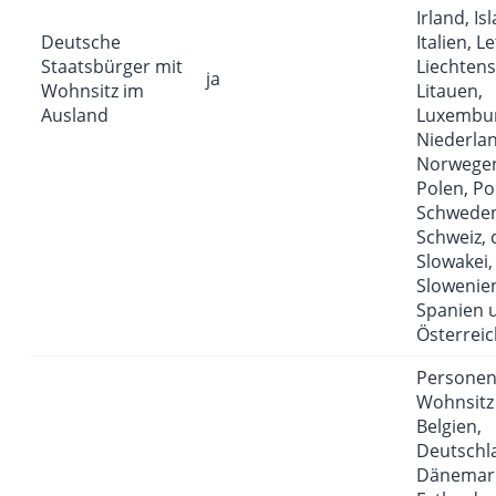
Irland, Is
Deutsche
Italien, L
Staatsbürger mit
Liechtens
ja
Wohnsitz im
Litauen,
Ausland
Luxembur
Niederla
Norwege
Polen, Po
Schweden
Schweiz, 
Slowakei,
Slowenie
Spanien 
Österreic
Personen
Wohnsitz 
Belgien,
Deutschl
Dänemar