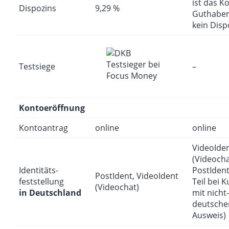
ist das K
Dispozins
9,29 %
Guthaben
kein Disp
Testsiege
–
Kontoeröffnung
Kontoantrag
online
online
VideoIde
(Videocha
Identitäts­
PostIden
PostIdent, VideoIdent
feststellung
Teil bei 
(Videochat)
in Deutschland
mit nicht-
deutsch
Ausweis)