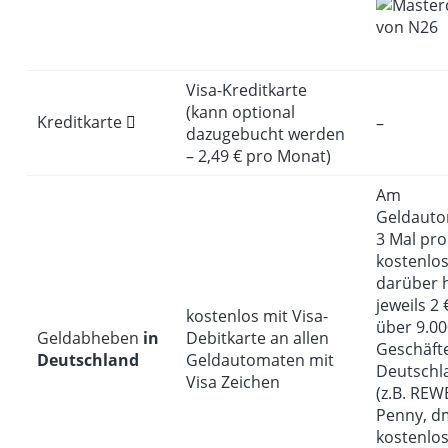
Visa-Kreditkarte
(kann optional
Kreditkarte
–
dazugebucht werden
– 2,49 € pro Monat)
Am
Geldaut
3 Mal pr
kostenlos
darüber 
jeweils 2 €
kostenlos mit Visa-
über 9.00
Geldabheben
in
Debitkarte an allen
Geschäfte
Deutschland
Geldautomaten mit
Deutschl
Visa Zeichen
(z.B. REW
Penny, d
kostenlo