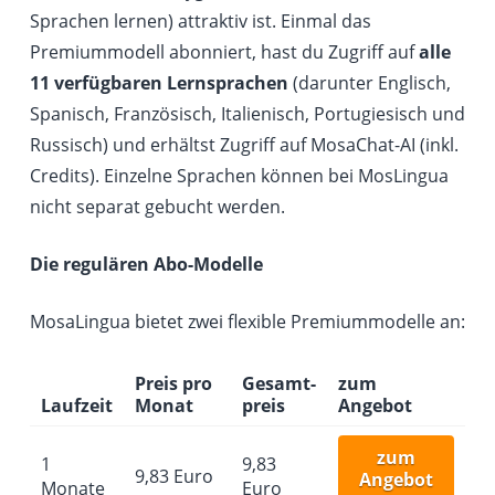
Sprachen lernen) attraktiv ist. Einmal das
Premiummodell abonniert, hast du Zugriff auf
alle
11 verfügbaren Lernsprachen
(darunter Englisch,
Spanisch, Französisch, Italienisch, Portugiesisch und
Russisch) und erhältst Zugriff auf MosaChat-AI (inkl.
Credits). Einzelne Sprachen können bei MosLingua
nicht separat gebucht werden.
Die regulären Abo-Modelle
MosaLingua bietet zwei flexible Premiummodelle an:
Preis pro
Gesamt­
zum
Laufzeit
Monat
preis
Angebot
zum
1
9,83
9,83 Euro
Angebot
Monate
Euro