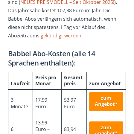
sind (
NEUES PREISMODELL – Seit Oktober 2025!
).
Das Jahresabo kostet 107,88 Euro im Jahr. Die
Babbel Abos verlängern sich automatisch, wenn
diese nicht spätestens 1 Tag vor Ablauf des
Abozeitraums
gekündigt werden
.
Babbel Abo-Kosten (alle 14
Sprachen enthalten):
Preis pro
Gesamt­
Laufzeit
Monat
preis
zum Angebot
zum
3
17,99
53,97
Angebot*
Monate
Euro
Euro
13,99
zum
6
Euro –
83,94
Angebot*