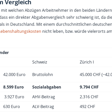
m Vergleich
e, mit welchen Abzügen Arbeitnehmer in den beiden Länder
 dass ein direkter Abgabenvergleich sehr schwierig ist, da di
 als in Deutschland. Mit einem durchschnittlichen deutsche
Lebenshaltungskosten
nicht leben, bzw. würde vielerorts a
inder
Schweiz
Zürich I
42.000 Euro
Bruttolohn
45.000 CHF (~42.
8.599 Euro
Sozialabgaben
9.794 CHF
3.927 Euro
AHV-Beitrag
2.316 CHF
630 Euro
ALV-Beitrag
492 CHF