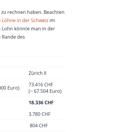
n zu rechnen haben. Beachten
e
Löhne in der Schweiz
im
n Lohn könnte man in der
m Rande des
Zürich II
73.416 CHF
000 Euro)
(~ 67.504 Euro)
18.336 CHF
3.780 CHF
804 CHF