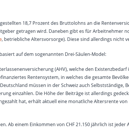
gestellten 18,7 Prozent des Bruttolohns an die Rentenvers
itgeber getragen wird. Daneben gibt es für Arbeitnehmer no
e
, betriebliche Altersvorsorge). Diese sind allerdings nicht v
 basiert auf dem sogenannten Drei-Säulen-Model:
interlassenenversicherung (AHV), welche den Existenzbedarf 
efinanziertes Rentensystem, in welches die gesamte Bevö
n Deutschland müssen in der Schweiz auch Selbstständige,
erung einzahlen. Die Höhe der Beiträge ist allerdings gedeck
ngezahlt hat, erhält aktuell eine monatliche Altersrente v
sen. Ab einem Einkommen von CHF 21.150 jährlich ist jeder 