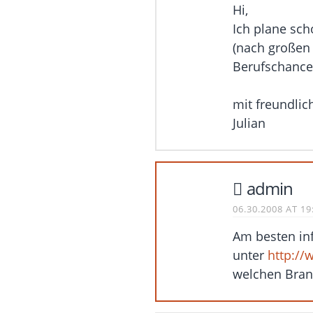
Hi,
Ich plane sc
(nach großen 
Berufschancen
mit freundli
Julian
admin
06.30.2008 AT 19
Am besten in
unter
http://
welchen Branc