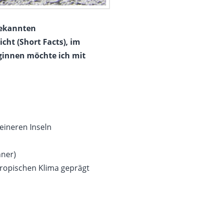
 bekannten
cht (Short Facts), im
ginnen möchte ich mit
eineren Inseln
hner)
btropischen Klima geprägt